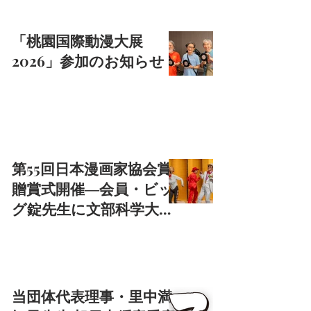
「桃園国際動漫大展
2026」参加のお知らせ
第55回日本漫画家協会賞
贈賞式開催―会員・ビッ
グ錠先生に文部科学大臣
賞
当団体代表理事・里中満