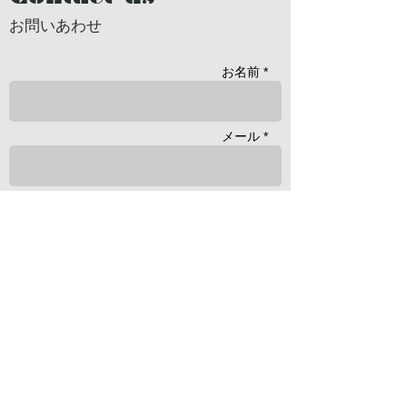
お問いあわせ
お名前 *
メール *
職業・ 所属団体
本文 *