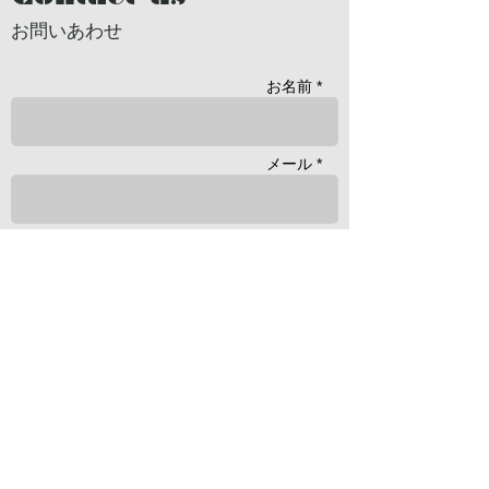
お問いあわせ
お名前 *
メール *
職業・ 所属団体
本文 *