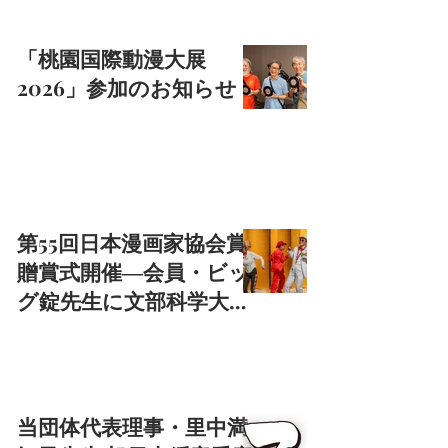
「桃園国際動漫大展
2026」参加のお知らせ
第55回日本漫画家協会賞
贈賞式開催―会員・ビッ
グ錠先生に文部科学大臣
賞
当団体代表理事・里中満