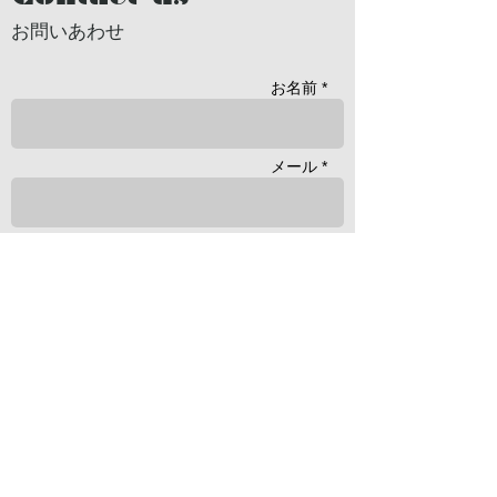
お問いあわせ
お名前 *
メール *
職業・ 所属団体
本文 *