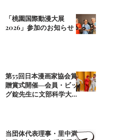
「桃園国際動漫大展
2026」参加のお知らせ
第55回日本漫画家協会賞
贈賞式開催―会員・ビッ
グ錠先生に文部科学大臣
賞
当団体代表理事・里中満