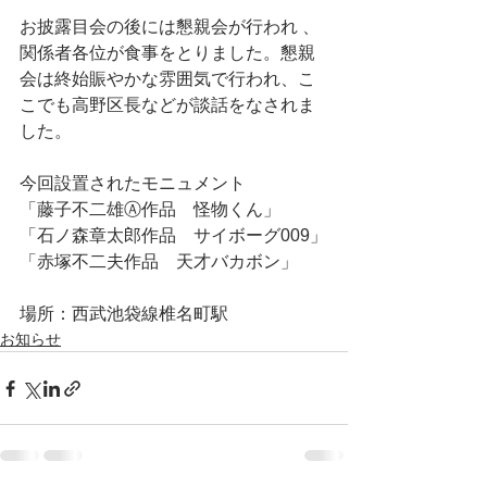
お披露目会の後には懇親会が行われ 、
関係者各位が食事をとりました。懇親
会は終始賑やかな雰囲気で行われ、こ
こでも高野区長などが談話をなされま
した。
今回設置されたモニュメント
「藤子不二雄Ⓐ作品　怪物くん」
「石ノ森章太郎作品　サイボーグ009」
「赤塚不二夫作品　天才バカボン」
場所：西武池袋線椎名町駅
お知らせ