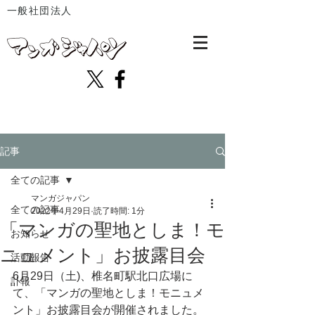
一般社団法人
記事
全ての記事
マンガジャパン
全ての記事
2022年4月29日
読了時間: 1分
「マンガの聖地としま！モ
お知らせ
ニュメント」お披露目会
活動報告
6月29日（土)、椎名町駅北口広場に
訃報
て、「マンガの聖地としま！モニュメ
ント」お披露目会が開催されました。