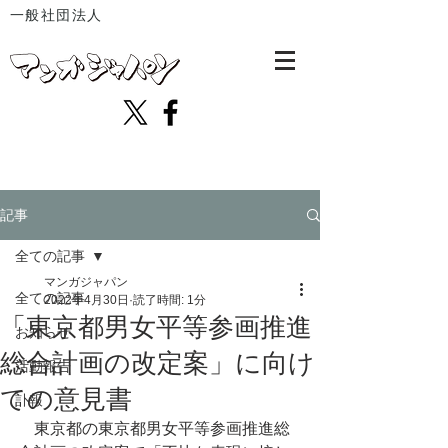
一般社団法人
記事
全ての記事
マンガジャパン
全ての記事
2022年4月30日
読了時間: 1分
「東京都男女平等参画推進
お知らせ
総合計画の改定案」に向け
活動報告
ての意見書
訃報
　東京都の東京都男女平等参画推進総