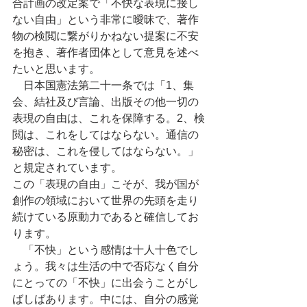
合計画の改定案で「不快な表現に接し
ない自由」という非常に曖昧で、著作
物の検閲に繋がりかねない提案に不安
を抱き、著作者団体として意見を述べ
たいと思います。
　日本国憲法第二十一条では「1、集
会、結社及び言論、出版その他一切の
表現の自由は、これを保障する。2、検
閲は、これをしてはならない。通信の
秘密は、これを侵してはならない。」
と規定されています。
この「表現の自由」こそが、我が国が
創作の領域において世界の先頭を走り
続けている原動力であると確信してお
ります。
　「不快」という感情は十人十色でし
ょう。我々は生活の中で否応なく自分
にとっての「不快」に出会うことがし
ばしばあります。中には、自分の感覚