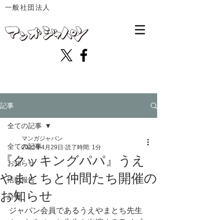
一般社団法人
記事
全ての記事
マンガジャパン
全ての記事
2022年4月29日
読了時間: 1分
『クッキングパパ』うえ
お知らせ
やまとちと仲間たち開催の
活動報告
お知らせ
訃報
ジャパン会員であるうえやまとち先生