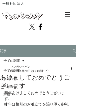
一般社団法人
記事
全ての記事
マンガジャパン
全ての記事
2022年4月29日
読了時間: 1分
あけましておめでとうご
お知らせ
ざいます
活動報告
新年あけましておめでとうございま
訃報
す。
昨年は格別のお引立てを賜り厚く御礼