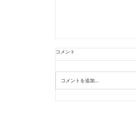
コメント
コメントを追加…
第19回日本国際漫画賞 授賞
式参加のお知らせ