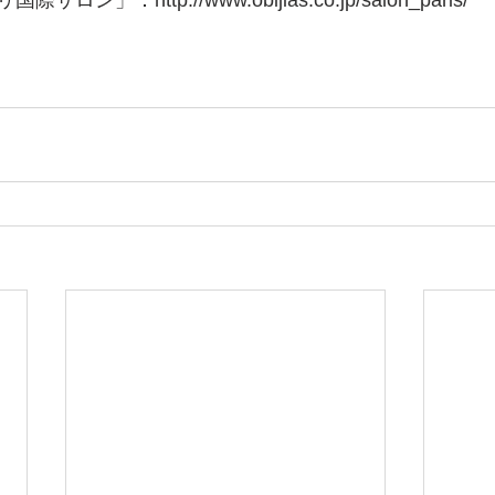
」：http://www.obijias.co.jp/salon_paris/