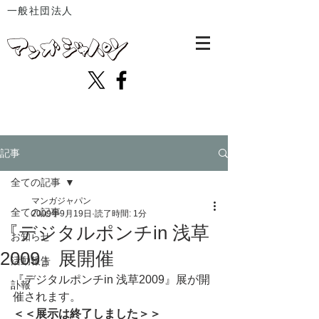
一般社団法人
記事
全ての記事
マンガジャパン
全ての記事
2009年9月19日
読了時間: 1分
『デジタルポンチin 浅草
お知らせ
2009』展開催
活動報告
『デジタルポンチin 浅草2009』展が開
訃報
催されます。
＜＜展示は終了しました＞＞