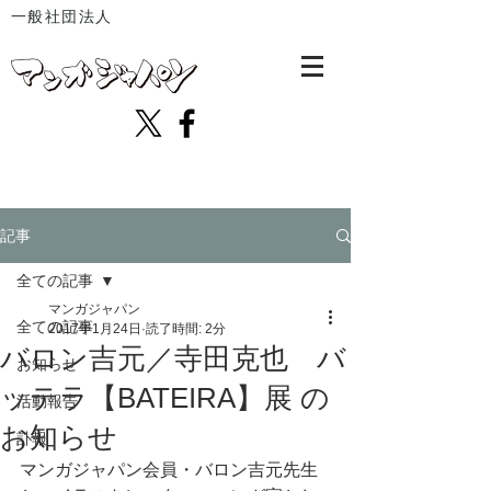
一般社団法人
記事
全ての記事
マンガジャパン
全ての記事
2017年1月24日
読了時間: 2分
バロン吉元／寺田克也 バ
お知らせ
ッテラ【BATEIRA】展 の
活動報告
お知らせ
訃報
マンガジャパン会員・バロン吉元先生