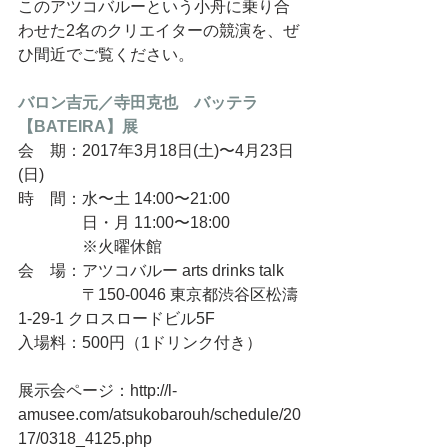
このアツコバルーという小舟に乗り合
わせた2名のクリエイターの競演を、ぜ
ひ間近でご覧ください。
バロン吉元／寺田克也　バッテラ
【BATEIRA】展
会　期：2017年3月18日(土)〜4月23日
(日)
時　間：水〜土 14:00〜21:00
　　　　日・月 11:00〜18:00
　　　　※火曜休館
会　場：アツコバルー arts drinks talk
　　　　〒150-0046 東京都渋谷区松濤
1-29-1 クロスロードビル5F
入場料：500円（1ドリンク付き）
展示会ページ：http://l-
amusee.com/atsukobarouh/schedule/20
17/0318_4125.php