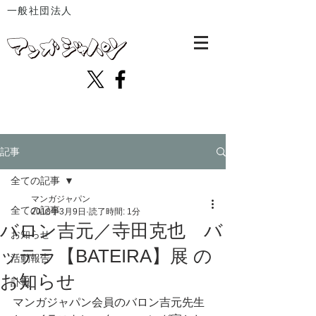
一般社団法人
記事
全ての記事
マンガジャパン
全ての記事
2018年3月9日
読了時間: 1分
バロン吉元／寺田克也 バ
お知らせ
ッテラ【BATEIRA】展 の
活動報告
お知らせ
訃報
マンガジャパン会員のバロン吉元先生