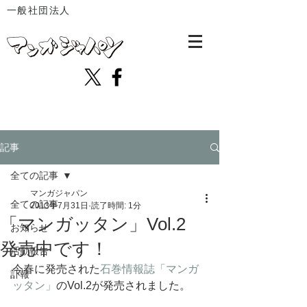
一般社団法人
記事
全ての記事
マンガジャパン
全ての記事
2013年7月31日
読了時間: 1分
「マンガッタン」Vol.2
お知らせ
発売中です！
活動報告
今春に発売された
石巻情報誌「マンガ
訃報
ッタン」
のVol.2が発売されました。