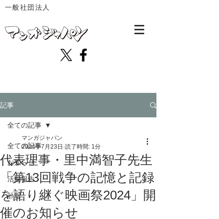
一般社団法人
記事
全ての記事
マンガジャパン
全ての記事
2024年7月23日
読了時間: 1分
代表理事・里中満智子先生
お知らせ
「第13回戦争の記憶と記録
活動報告
を語り継ぐ映画祭2​​024」開
訃報
催のお知らせ