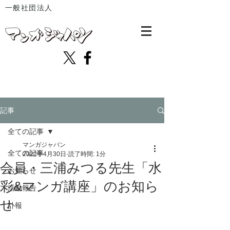
一般社団法人
記事
全ての記事
マンガジャパン
全ての記事
2022年4月30日
読了時間: 1分
会員・三浦みつる先生「水
お知らせ
彩&マンガ講座」のお知ら
活動報告
せ
訃報