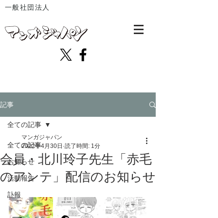
一般社団法人
記事
全ての記事
マンガジャパン
全ての記事
2022年4月30日
読了時間: 1分
会員・北川玲子先生「赤毛
お知らせ
のアンテ」配信のお知らせ
活動報告
訃報