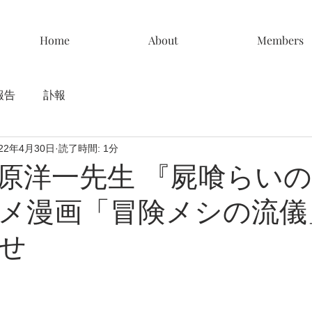
Home
About
Members
報告
訃報
022年4月30日
読了時間: 1分
原洋一先生 『屍喰らい
メ漫画「冒険メシの流儀
せ