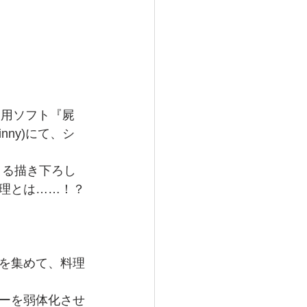
tch用ソフト『屍
nny)にて、シ
よる描き下ろし
理とは……！？
を集めて、料理
。
ーを弱体化させ