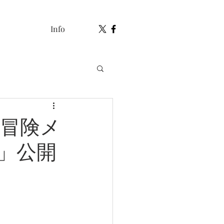
Info
の冒険メ
」公開