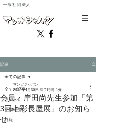
一般社団法人
記事
全ての記事
マンガジャパン
全ての記事
2022年4月30日
読了時間: 1分
会員・岸田尚先生参加「第
お知らせ
3回七彩長屋展」のお知ら
活動報告
せ
訃報