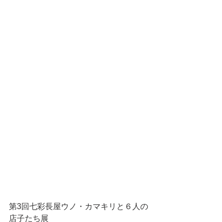
第3回七彩長屋ウノ・カマキリと６人の
店子たち展