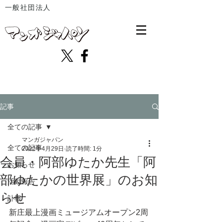
一般社団法人
記事
全ての記事
マンガジャパン
全ての記事
2022年4月29日
読了時間: 1分
会員・阿部ゆたか先生「阿
お知らせ
部ゆたかの世界展」のお知
活動報告
らせ
訃報
新庄最上漫画ミュージアムオープン2周