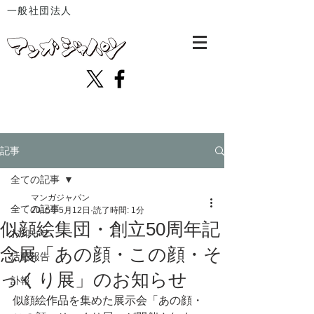
一般社団法人
記事
全ての記事
マンガジャパン
全ての記事
2015年5月12日
読了時間: 1分
似顔絵集団・創立50周年記
お知らせ
念展「あの顔・この顔・そ
活動報告
っくり展」のお知らせ
訃報
似顔絵作品を集めた展示会「あの顔・