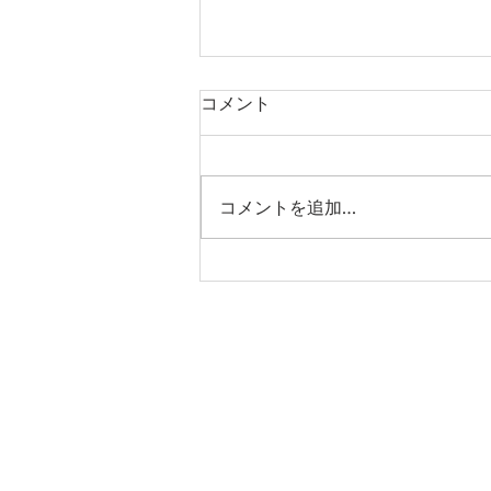
コメント
コメントを追加…
「桃園国際動漫大展2026」参
加のお知らせ