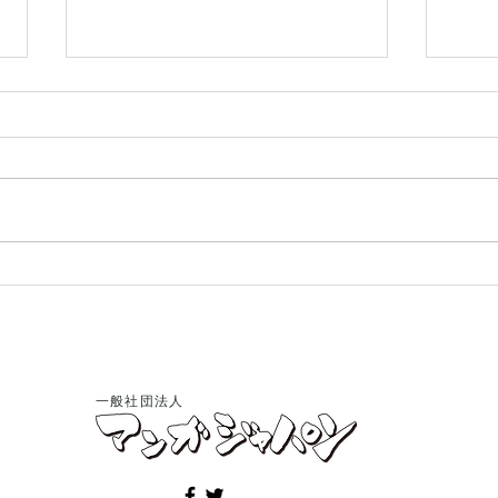
第55回日本漫画家協会賞 贈
当団
賞式開催―会員・ビッグ錠先
先生
生に文部科学大臣賞
せ
一般社団法人