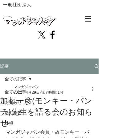
一般社団法人
記事
全ての記事
マンガジャパン
全ての記事
2022年4月29日
読了時間: 1分
加藤一彦(モンキー・パン
お知らせ
チ)先生を語る会のお知ら
活動報告
せ
訃報
マンガジャパン会員・故モンキー・パ