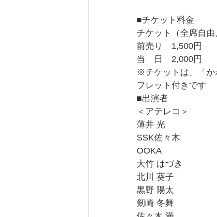
■チケット料金
チケット（全席自由
前売り　1,500円
当　日　2,000円
※チケットは、「か
フレット付きです
■出演者
＜アテレコ＞
薄井 光
SSK佐々木
OOKA
大竹 はづき
北川 葵子
黒野 陽太
剱崎 冬舞
佐々木 満