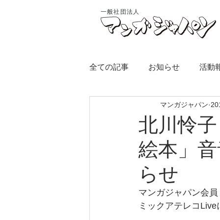
一般社団法人
全ての記事
お知らせ
活動
マンガジャパン
2
北川怜子
絵本」音
らせ
マンガジャパン会員
ミックアテレコLiv