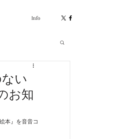
Info
のない
eのお知
絵本』を音音コ