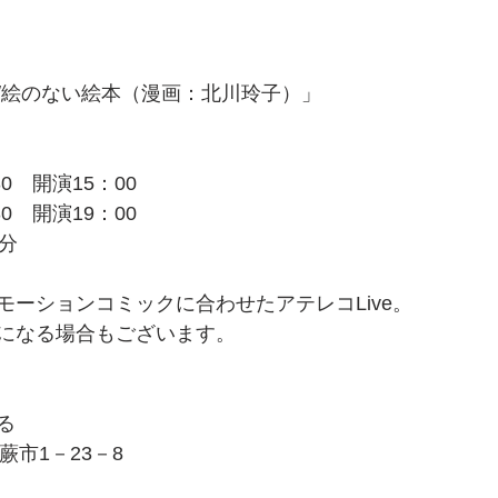
/絵のない絵本（漫画：北川玲子）」
0　開演15：00
0　開演19：00
分
モーションコミックに合わせたアテレコLive。
になる場合もございます。
る
県蕨市1－23－8