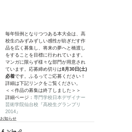
毎年恒例となりつつある本大会は、高
校生のみずみずしい感性が紡ぎだす作
品を広く募集し、将来の夢へと橋渡し
をすることを目標に行われています。
マンガに限らず様々な部門が用意され
ています。応募締め切りは
8月30日(土)
必着
です。ふるってご応募ください！
詳細は下記リンクをご覧ください。
＜＜作品の募集は終了しました＞＞
詳細ページ：
専門学校日本デザイナー
芸術学院仙台校『高校生グランプリ 
2014』
お知らせ