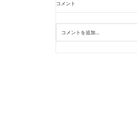
コメント
コメントを追加…
「桃園国際動漫大展2026」参
加のお知らせ