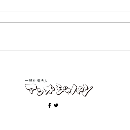
第55回日本漫画家協会賞 贈
当団
賞式開催―会員・ビッグ錠先
先生
生に文部科学大臣賞
せ
一般社団法人
©Manga Japan