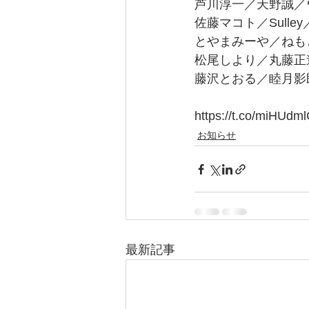
芦川淳一／天野誠／
佐藤マコト／Sull
とやまみーや／ねも
松尾しより／丸藤正
藤沢とおる／睦月影
https://t.co/miHUdm
お知らせ
最新記事