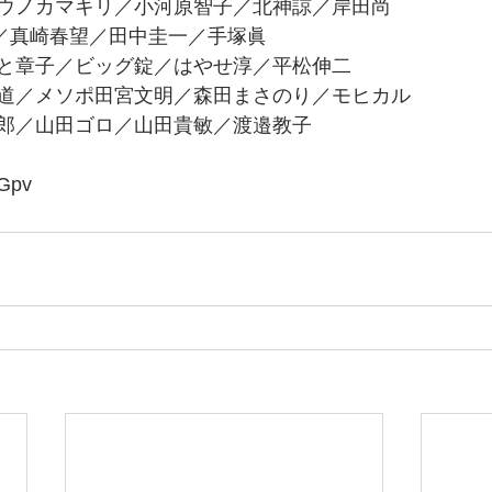
ウノカマキリ／小河原智子／北神諒／岸田尚
ey／真崎春望／田中圭一／手塚眞
と章子／ビッグ錠／はやせ淳／平松伸二
道／メソポ田宮文明／森田まさのり／モヒカル
郎／山田ゴロ／山田貴敏／渡邉教子
lGpv