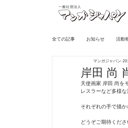
一般社団法人
全ての記事
お知らせ
活動
マンガジャパン
2
岸田 尚 
天使画家 岸田 尚
レスラーなど多様な
それぞれの手で描か
どうぞご期待くださ