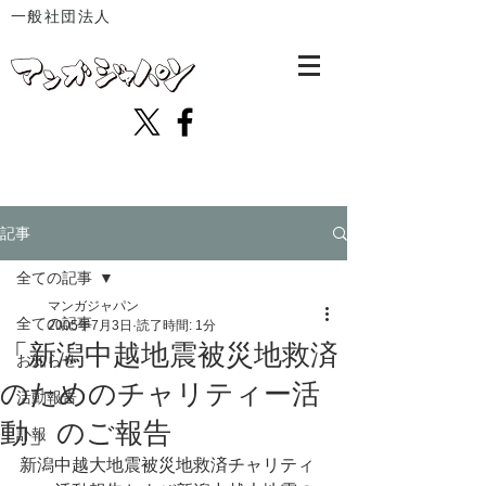
一般社団法人
記事
全ての記事
マンガジャパン
全ての記事
2005年7月3日
読了時間: 1分
「新潟中越地震被災地救済
お知らせ
のためのチャリティー活
活動報告
動」のご報告
訃報
新潟中越大地震被災地救済チャリティ