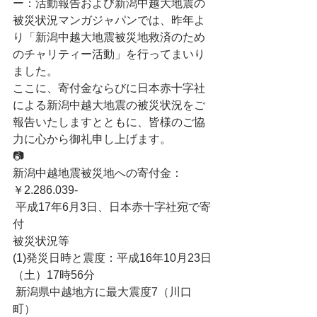
ー：活動報告および新潟中越大地震の
被災状況マンガジャパンでは、昨年よ
り「新潟中越大地震被災地救済のため
のチャリティー活動」を行ってまいり
ました。
ここに、寄付金ならびに日本赤十字社
による新潟中越大地震の被災状況をご
報告いたしますとともに、皆様のご協
力に心から御礼申し上げます。
📷
新潟中越地震被災地への寄付金：
￥2.286.039-
 平成17年6月3日、日本赤十字社宛で寄
付
被災状況等
(1)発災日時と震度：平成16年10月23日
（土）17時56分
 新潟県中越地方に最大震度7（川口
町）