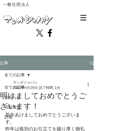
一般社団法人
記事
全ての記事
マンガジャパン
全ての記事
2022年4月29日
読了時間: 1分
明けましておめでとうご
お知らせ
ざいます！
活動報告
新年あけましておめでとうございま
訃報
す。
昨年は格別のお引立てを賜り厚く御礼