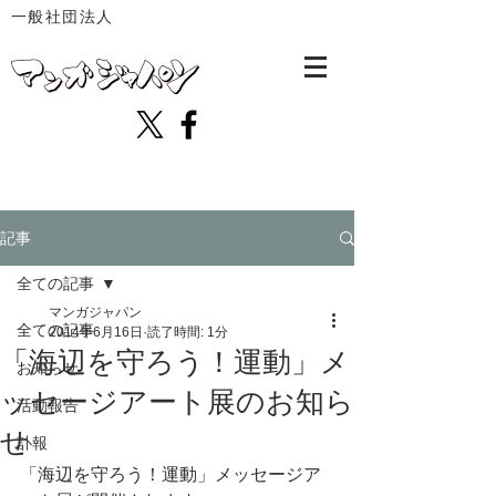
一般社団法人
記事
全ての記事
マンガジャパン
全ての記事
2014年6月16日
読了時間: 1分
「海辺を守ろう！運動」メ
お知らせ
ッセージアート展のお知ら
活動報告
せ
訃報
「海辺を守ろう！運動」メッセージア