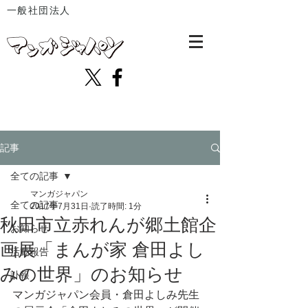
一般社団法人
記事
全ての記事
マンガジャパン
全ての記事
2017年7月31日
読了時間: 1分
秋田市立赤れんが郷土館企
お知らせ
画展「まんが家 倉田よし
活動報告
みの世界」のお知らせ
訃報
マンガジャパン会員・倉田よしみ先生