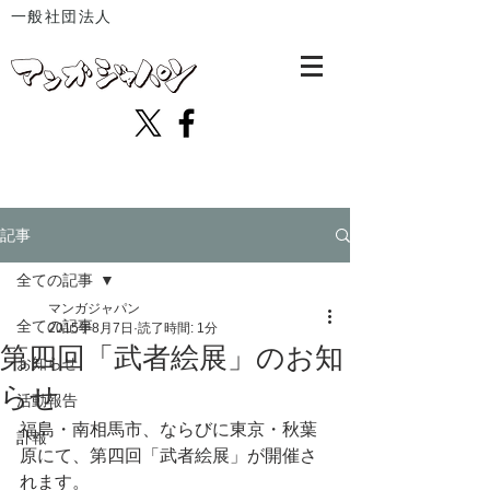
一般社団法人
記事
全ての記事
マンガジャパン
全ての記事
2015年8月7日
読了時間: 1分
第四回「武者絵展」のお知
お知らせ
らせ
活動報告
福島・南相馬市、ならびに東京・秋葉
訃報
原にて、第四回「武者絵展」が開催さ
れます。