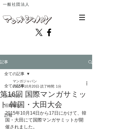
一般社団法人
記事
全ての記事
マンガジャパン
全ての記事
2015年10月20日
読了時間: 1分
第16回 国際マンガサミッ
お知らせ
ト 韓国・大田大会
活動報告
2015年10月14日から17日にかけて、韓
訃報
国・大田にて国際マンガサミットが開
催されました。