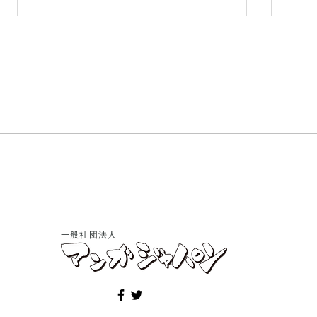
第55回日本漫画家協会賞 贈
当団
賞式開催―会員・ビッグ錠先
先生
生に文部科学大臣賞
せ
一般社団法人