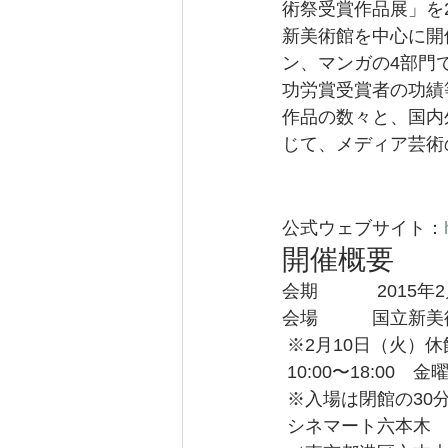
術祭受賞作品展」を2
新美術館を中心に開
ン、マンガの4部門で
功労賞受賞者の功績
作品の数々と、国内
じて、メディア芸術
公式ウェブサイト：
開催概要
会期 　　　2015年
会場　　　国立新美術
 ※2月10日（火）休
 10:00〜18:00　
 ※入場は閉館の30
 シネマート六本木