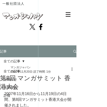
一般社団法人
記事
全ての記事
マンガジャパン
全ての記事
2007年11月20日
読了時間: 1分
第8回 マンガサミット 香
お知らせ
港大会
活動報告
2007年11月16日から11月19日の4日
訃報
間、第8回マンガサミット香港大会が開
催されました。