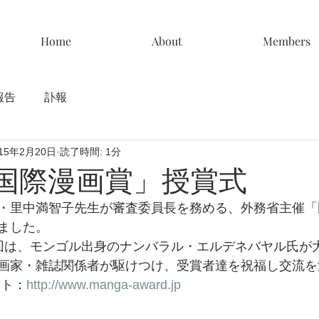
Home
About
Members
報告
訃報
015年2月20日
読了時間: 1分
 国際漫画賞」授賞式
・里中満智子先生が審査委員長を務める、外務省主催「
ました。
回は、モンゴル出身のナンバラル・エルデネバヤル氏が
画家・雑誌関係者が駆けつけ、受賞者達を祝福し交流を
イト：
http://www.manga-award.jp