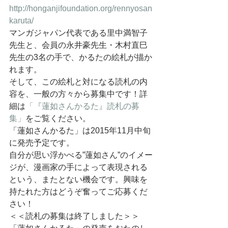
http://honganjifoundation.org/rennyosan
karuta/
マンガジャパン代表である里中満智子
先生と、会員の永井豪先生・木村直巳
先生の3名の手で、かるたの絵札が描か
れます。
そして、この絵札と対になる読札の内
容を、一般の方々から募集中です！詳
細は
「『蓮如さんかるた』読札の募
集」
をご覧ください。
「蓮如さんかるた」は2015年11月中旬
に発売予定です。
自分が思い浮かべる”蓮如さん”のイメー
ジが、漫画家の手によって表現される
という、またとない機会です。興味を
持たれた方はどうぞ奮ってご応募くだ
さい！
＜＜読札の募集は終了しました＞＞