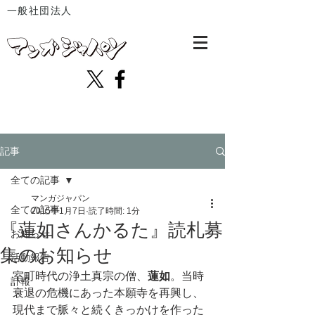
一般社団法人
記事
全ての記事
マンガジャパン
全ての記事
2015年1月7日
読了時間: 1分
『蓮如さんかるた』読札募
お知らせ
集のお知らせ
活動報告
室町時代の浄土真宗の僧、
蓮如
。当時
訃報
衰退の危機にあった本願寺を再興し、
現代まで脈々と続くきっかけを作った