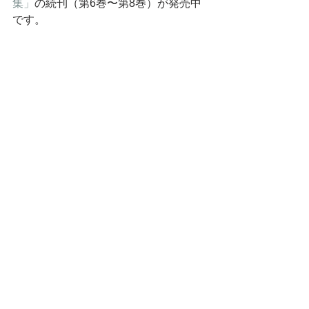
集」
の続刊（第6巻〜第8巻）が発売中
です。