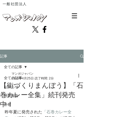
一般社団法人
記事
全ての記事
マンガジャパン
全ての記事
2016年4月25日
読了時間: 2分
【街づくりまんぼう】「石
お知らせ
巻カレー全集」続刊発売
活動報告
中！
訃報
昨年夏に発売された
「石巻カレー全