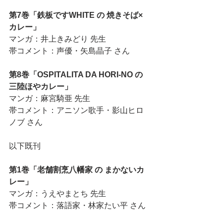
第7巻「鉄板ですWHITE の 焼きそば×
カレー」
マンガ：井上きみどり 先生
帯コメント：声優・矢島晶子 さん
第8巻「OSPITALITA DA HORI-NO の 
三陸ほやカレー」
マンガ：麻宮騎亜 先生
帯コメント：アニソン歌手・影山ヒロ
ノブ さん
以下既刊
第1巻「老舗割烹八幡家 の まかないカ
レー」
マンガ：うえやまとち 先生
帯コメント：落語家・林家たい平 さん