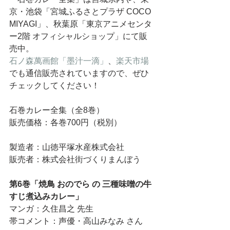
京・池袋「宮城ふるさとプラザ COCO 
MIYAGI」、秋葉原「東京アニメセンタ
ー2階 オフィシャルショップ」にて販
売中。
石ノ森萬画館「墨汁一滴」
、
楽天市場
でも通信販売されていますので、ぜひ
チェックしてください！
石巻カレー全集（全8巻）
販売価格：各巻700円（税別）
製造者：山徳平塚水産株式会社
販売者：株式会社街づくりまんぼう
第6巻「焼鳥 おのでら の 三種味噌の牛
すじ煮込みカレー」
マンガ：久住昌之 先生
帯コメント：声優・高山みなみ さん