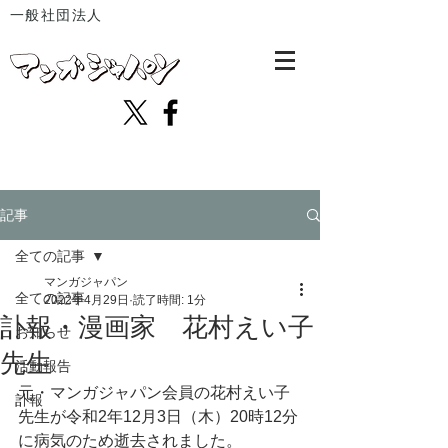
一般社団法人
記事
全ての記事
マンガジャパン
全ての記事
2022年4月29日
読了時間: 1分
訃報・漫画家 花村えい子
お知らせ
先生
活動報告
元・マンガジャパン会員の花村えい子
訃報
先生が令和2年12月3日（木）20時12分
に病気のため逝去されました。