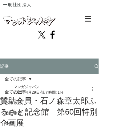
一般社団法人
記事
全ての記事
マンガジャパン
全ての記事
2022年4月29日
読了時間: 1分
賛助会員・石ノ森章太郎ふ
お知らせ
るさと記念館 第60回特別
活動報告
企画展
訃報