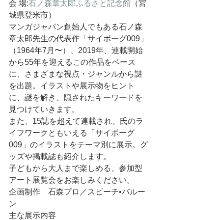
会 場:
石ノ森章太郎ふるさと記念館
（宮
城県登米市）
マンガジャパン創始人でもある石ノ森
章太郎先生の代表作「サイボーグ009」
（1964年7月〜）、2019年、連載開始
から55年を迎えるこの作品をベース
に、さまざまな視点・ジャンルから謎
を出題。イラストや展示物をヒント
に、謎を解き、隠されたキーワードを
見つけていきます。
また、15誌を超えて連載され、氏のラ
イフワークともいえる「サイボーグ
009」のイラストをテーマ別に展示。グ
ッズや掲載誌も紹介します。
子どもから大人まで楽しめる、参加型
アート展覧会をお楽しみください。
企画制作　石森プロ／スピーチ•バルー
ン
主な展示内容　　