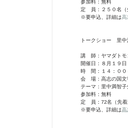
参加料：無料
定　員：２５０名（
※要申込、詳細は
高
トークショー　里中
講　師：ヤマダトモ
開催日：８月１９日
時　間：１４：００
会　場：高志の国文
テーマ：里中満智子
参加料：無料
定　員：72名（先
※要申込、詳細は
高