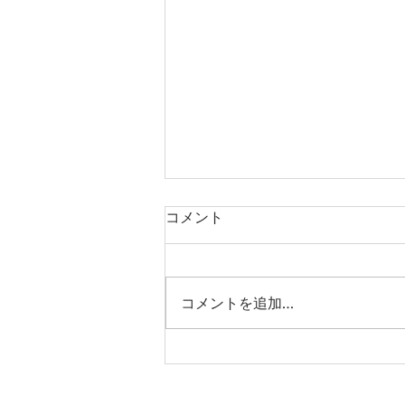
コメント
コメントを追加…
「桃園国際動漫大展2026」参
加のお知らせ