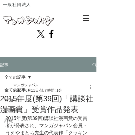
一般社団法人
記事
全ての記事
マンガジャパン
全ての記事
2015年6月11日
読了時間: 1分
2015年度(第39回)「講談社
お知らせ
漫画賞」受賞作品発表
活動報告
2015年度(第39回)講談社漫画賞の受賞
訃報
者が発表され、マンガジャパン会員・
うえやまとち先生の代表作「クッキン