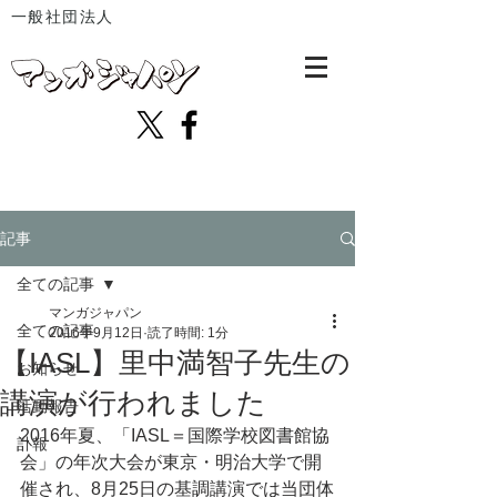
一般社団法人
記事
全ての記事
マンガジャパン
全ての記事
2016年9月12日
読了時間: 1分
【IASL】里中満智子先生の
お知らせ
講演が行われました
活動報告
2016年夏、「IASL＝国際学校図書館協
訃報
会」の年次大会が東京・明治大学で開
催され、8月25日の基調講演では当団体