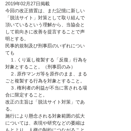
2019年02月27日掲載
今回の改正措置は、まだ記憶に新しい
「脱法サイト」対策として取り組んで
頂いているという理解から、当協会と
して前向きに改善を提言することで声
明とする。
民事的規制及び刑事罰のいずれについ
ても
　１. くり返し複製する「反復」行為を
対象とすること。（刑事罰のみ）
　２. 原作マンガ等を原作のまま、まる
ごと複製する行為を対象とすること。
　３. 権利者の利益が不当に害される場
合に限定すること。
改正の主旨は「脱法サイト対策」であ
る。
施行により懸念される対象範囲の拡大
については、表現や研究などの萎縮は
もとより、人権の制約につながること