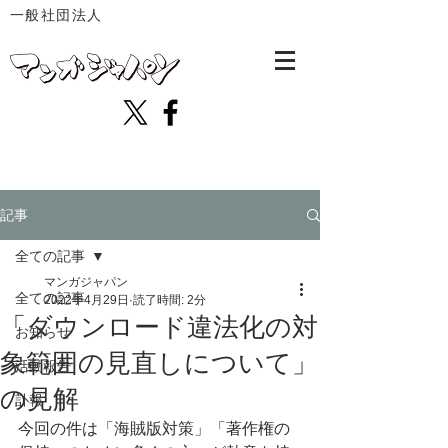
一般社団法人
記事
全ての記事
マンガジャパン
全ての記事
2022年4月29日
読了時間: 2分
「ダウンロード違法化の対
お知らせ
象範囲の見直しについて」
活動報告
の見解
訃報
今回の件は「海賊版対策」「著作権の