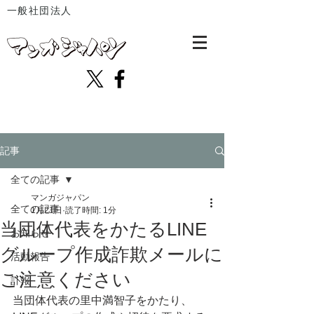
一般社団法人
記事
全ての記事
マンガジャパン
全ての記事
1月21日
読了時間: 1分
当団体代表をかたるLINE
お知らせ
グループ作成詐欺メールに
活動報告
ご注意ください
訃報
当団体代表の里中満智子をかたり、