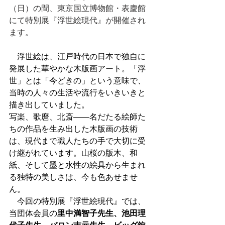
（日）の間、東京国立博物館・表慶館
にて特別展『浮世絵現代』が開催され
ます。
　浮世絵は、江戸時代の日本で独自に
発展した華やかな木版画アート。「浮
世」とは「今どきの」という意味で、
当時の人々の生活や流行をいきいきと
描き出していました。
写楽、歌麿、北斎――名だたる絵師た
ちの作品を生み出した木版画の技術
は、現代まで職人たちの手で大切に受
け継がれています。山桜の版木、和
紙、そして墨と水性の絵具から生まれ
る独特の美しさは、今も色あせませ
ん。
　今回の特別展『浮世絵現代』では、
当団体会員の
里中満智子先生、池田理