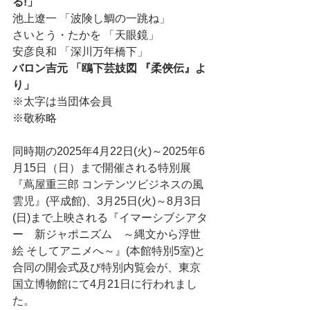
る!」
池上遼一 「波険し鯛の一跳ね」
さいとう・たかを 「天眼鏡」
安彦良和 「深川万年橋下」
バロン吉元 「鴎下芸妓図 『柔俠伝』よ
り」
※太字は当団体会員
※敬称略
同時期の2025年4月22日(火)～2025年6
月15日（日）まで開催される特別展
『蔦屋重三郎 コンテンツビジネスの風
雲児』(平成館)、3月25日(火)～8月3日
(日)まで上映される『イマーシブシアタ
ー　新ジャポニズム　～縄文から浮世
絵 そしてアニメへ～』(本館特別5室)と
合同の開会式及び特別内覧会が、東京
国立博物館にて4月21日に行われまし
た。