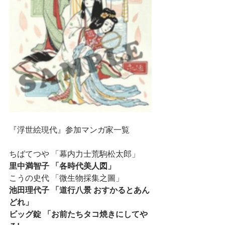
『浮世絵現代』参加マンガ家一覧
ちばてつや 「幕内力士荒駒松太郎」
里中満智子 「各時代美人図」
こうの史代 「微生物採集之圖」
池田理代子 「道行八景 おすかるとあん
どれ」
ビッグ錠 「お前たちタコ焼きにしてや