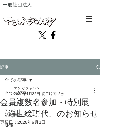
一般社団法人
記事
全ての記事
マンガジャパン
全ての記事
2025年4月22日
読了時間: 2分
会員複数名参加・特別展
お知らせ
『浮世絵現代』のお知らせ
活動報告
更新日：
2025年5月2日
訃報