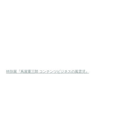
特別展『蔦屋重三郎 コンテンツビジネスの風雲児』