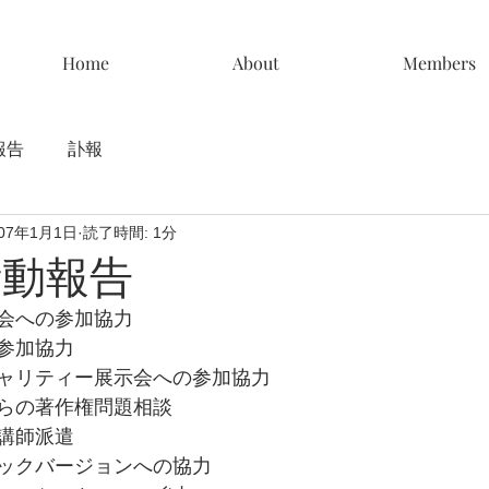
Home
About
Members
報告
訃報
007年1月1日
読了時間: 1分
活動報告
会への参加協力
参加協力
ャリティー展示会への参加協力
らの著作権問題相談
講師派遣
ックバージョンへの協力