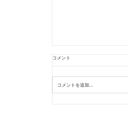
コメント
コメントを追加…
第19回日本国際漫画賞 授賞
式参加のお知らせ